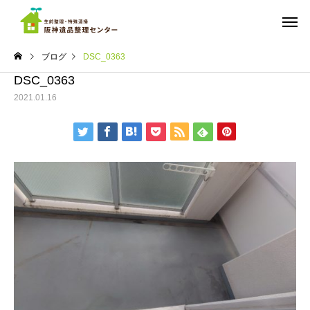
ブログ
DSC_0363
DSC_0363
2021.01.16
ご依頼までの流れ
料金
実績
実績
ちょっと広めのワンルーム
遺品整理 マンション
の遺品整理 西宮市
宮市南部
遺品の仕分け・買取・
ゴミ屋敷の
供養