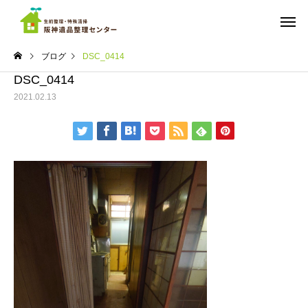
ブログ
DSC_0414
DSC_0414
2021.02.13
ご依頼までの流れ
料金
実績
実績
ちょっと広めのワンルーム
遺品整理 マンション
の遺品整理 西宮市
宮市南部
遺品の仕分け・買取・
ゴミ屋敷の
供養