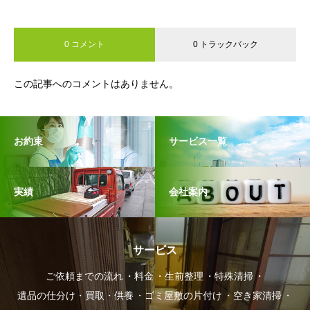
0 コメント
0 トラックバック
この記事へのコメントはありません。
お約束
サービス一覧
実績
会社案内
サービス
ご依頼までの流れ
料金
生前整理
特殊清掃
遺品の仕分け・買取・供養
ゴミ屋敷の片付け
空き家清掃