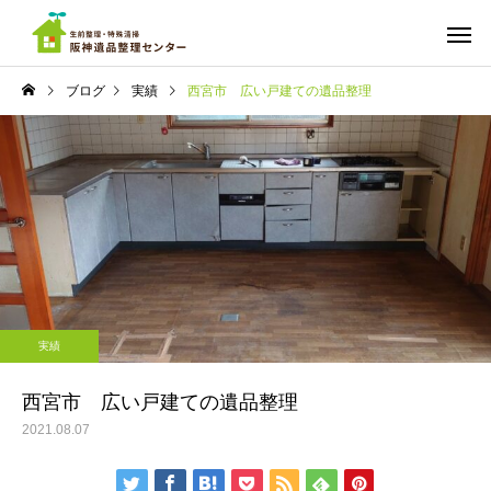
ブログ
実績
西宮市 広い戸建ての遺品整理
ご依頼までの流れ
料金
実績
実績
ちょっと広めのワンルーム
遺品整理 マンション
実績
の遺品整理 西宮市
宮市南部
遺品の仕分け・買取・
ゴミ屋敷の
供養
西宮市 広い戸建ての遺品整理
2021.08.07