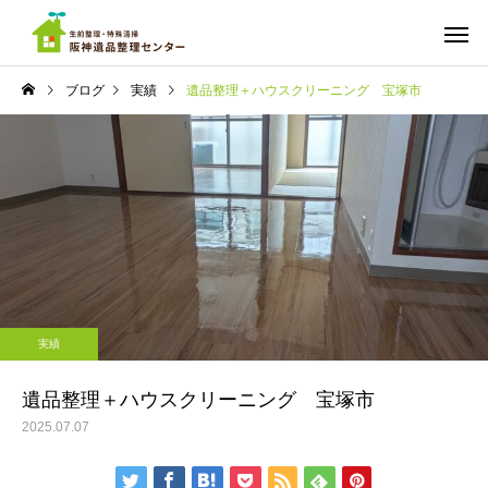
ブログ
実績
遺品整理＋ハウスクリーニング 宝塚市
ご依頼までの流れ
料金
実績
実績
ちょっと広めのワンルーム
遺品整理 マンション
実績
の遺品整理 西宮市
宮市南部
遺品の仕分け・買取・
ゴミ屋敷の
供養
遺品整理＋ハウスクリーニング 宝塚市
2025.07.07