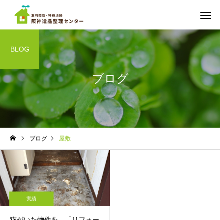
BLOG
ブログ
ご依頼までの流れ
料金
実績
実績
ブログ
屋敷
ちょっと広めのワンルーム
遺品整理 マンション
の遺品整理 西宮市
宮市南部
遺品の仕分け・買取・
ゴミ屋敷の
供養
実績
猫がいた物件を、「リフォー