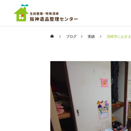
ブログ
実績
尼崎市におき
ご依頼までの流れ
実績
実績
超大量廃棄物－遺品整理
ちょっと広めのワンルーム
尼崎市
の遺品整理 西宮市
遺品の仕分け・買取・
供養