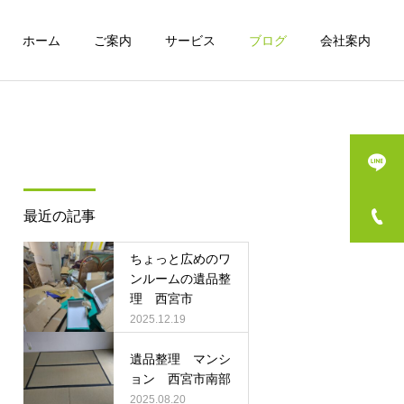
ホーム
ご案内
サービス
ブログ
会社案内
詳細を見る
特殊清掃
最近の記事
実績
実績
ちょっと広めのワ
ワンルームマンションの遺
遺品整理 マンション 西
ンルームの遺品整
理 西宮市
品整理
宮市
ハウスクリーニング
2025.12.19
遺品整理 マンシ
ョン 西宮市南部
2025.08.20