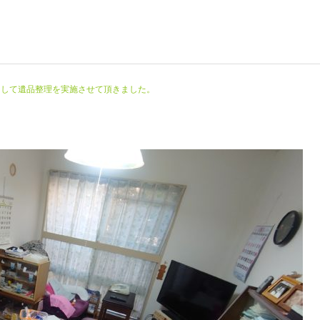
まして遺品整理を実施させて頂きました。
料金
生前整理
実績
実績
遺品整理 マンション 西
ゴミ屋敷 遺品整理 西宮
宮市南部
市
ゴミ屋敷の片付け
空き家清掃