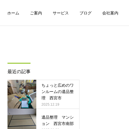
ホーム
ご案内
サービス
ブログ
会社案内
詳細を見る
特殊清掃
最近の記事
実績
実績
ちょっと広めのワ
ワンルームマンションの遺
遺品整理 マンション 西
ンルームの遺品整
品整理
宮市
理 西宮市
ハウスクリーニング
2025.12.19
遺品整理 マンシ
ョン 西宮市南部