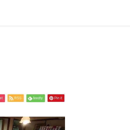
料金
生前整理
実績
実績
遺品整理 マンション 西
ゴミ屋敷 遺品整理 西宮
宮市南部
市
et
RSS
feedly
Pin it
ゴミ屋敷の片付け
空き家清掃