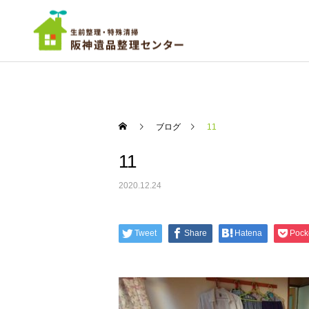
ブログ
11
11
ご依頼までの流れ
実績
実績
2020.12.24
超大量廃棄物－遺品整理
ちょっと広めのワンルーム
尼崎市
の遺品整理 西宮市
遺品の仕分け・買取・
Tweet
Share
Hatena
Pock
供養