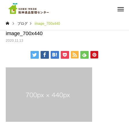
ブログ
image_700x440
image_700x440
2020.11.13
ご依頼までの流れ
料金
実績
実績
ちょっと広めのワンルーム
遺品整理 マンション
の遺品整理 西宮市
宮市南部
遺品の仕分け・買取・
ゴミ屋敷の
供養