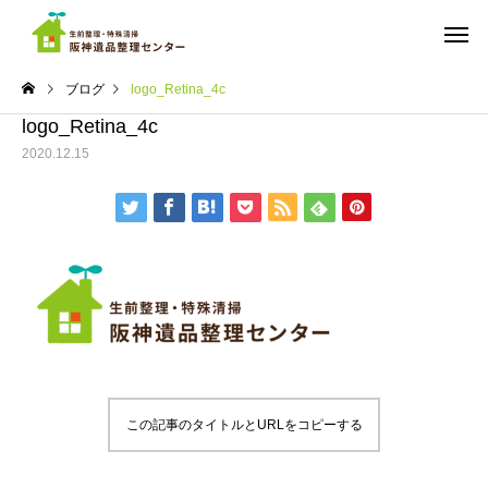
ブログ
logo_Retina_4c
logo_Retina_4c
2020.12.15
ご依頼までの流れ
料金
実績
実績
ちょっと広めのワンルーム
遺品整理 マンション
の遺品整理 西宮市
宮市南部
遺品の仕分け・買取・
ゴミ屋敷の
供養
この記事のタイトルとURLをコピーする