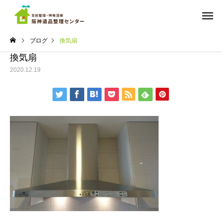
ブログ
換気扇
換気扇
2020.12.19
ご依頼までの流れ
料金
実績
実績
ちょっと広めのワンルーム
遺品整理 マンション
の遺品整理 西宮市
宮市南部
遺品の仕分け・買取・
ゴミ屋敷の
供養