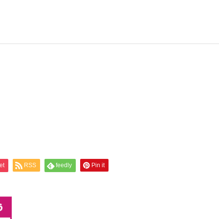
料金
生前整理
実績
実績
遺品整理 マンション 西
ゴミ屋敷 遺品整理 西宮
宮市南部
市
et
RSS
feedly
Pin it
ゴミ屋敷の片付け
空き家清掃