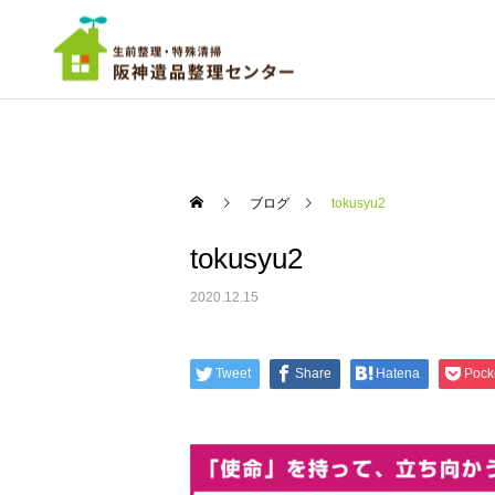
ブログ
tokusyu2
tokusyu2
ご依頼までの流れ
実績
実績
2020.12.15
超大量廃棄物－遺品整理
ちょっと広めのワンルーム
尼崎市
の遺品整理 西宮市
遺品の仕分け・買取・
Tweet
Share
Hatena
Pock
供養