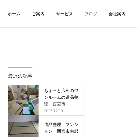
ホーム
ご案内
サービス
ブログ
会社案内
詳細を見る
特殊清掃
最近の記事
実績
実績
ちょっと広めのワ
ワンルームマンションの遺
遺品整理 マンション 西
ンルームの遺品整
品整理
宮市
理 西宮市
ハウスクリーニング
2025.12.19
遺品整理 マンシ
ョン 西宮市南部