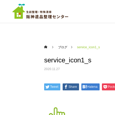
ブログ
service_icon1_s
service_icon1_s
ご依頼までの流れ
実績
実績
2020.11.27
超大量廃棄物－遺品整理
ちょっと広めのワンルーム
尼崎市
の遺品整理 西宮市
遺品の仕分け・買取・
Tweet
Share
Hatena
Pock
供養