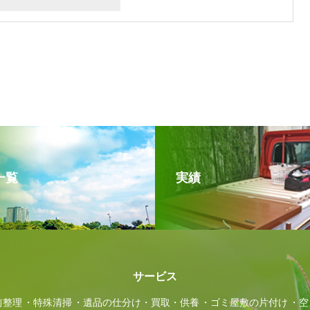
一覧
実績
サービス
前整理
特殊清掃
遺品の仕分け・買取・供養
ゴミ屋敷の片付け
空